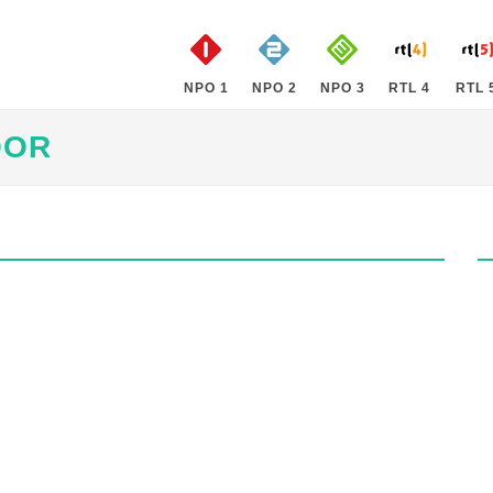
NPO 1
NPO 2
NPO 3
RTL 4
RTL 
OOR