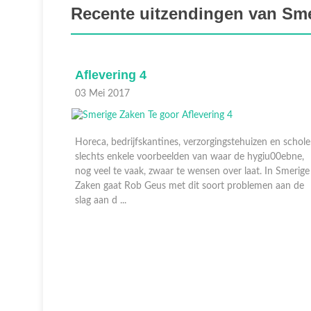
Recente uitzendingen van Sme
Aflevering 4
03 Mei 2017
en scholen,
Horeca, bedrijfskantines, verzorgingstehuizen en schole
u00ebne,
slechts enkele voorbeelden van waar de hygiu00ebne,
n Smerige
nog veel te vaak, zwaar te wensen over laat. In Smerige
n aan de
Zaken gaat Rob Geus met dit soort problemen aan de
slag aan d ...