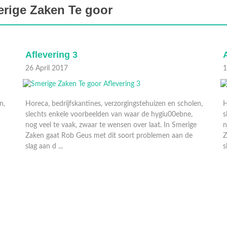
rige Zaken Te goor
Aflevering 3
A
26 April 2017
1
n,
Horeca, bedrijfskantines, verzorgingstehuizen en scholen,
H
slechts enkele voorbeelden van waar de hygiu00ebne,
s
nog veel te vaak, zwaar te wensen over laat. In Smerige
n
Zaken gaat Rob Geus met dit soort problemen aan de
Z
slag aan d ...
s