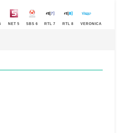
5
NET 5
SBS 6
RTL 7
RTL 8
VERONICA