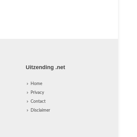
nog veel t
Zaken gaat
slag aan d .
Uitzending .net
Home
Privacy
Contact
Disclaimer