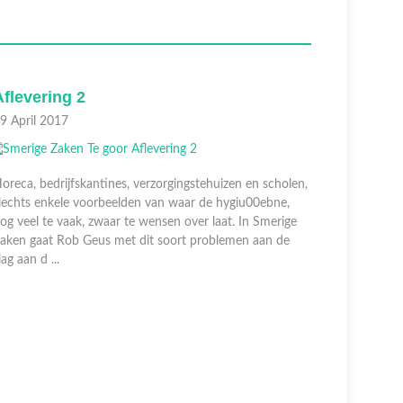
flevering 2
Aflever
9 April 2017
12 April 2
oreca, bedrijfskantines, verzorgingstehuizen en scholen,
lechts enkele voorbeelden van waar de hygiu00ebne,
og veel te vaak, zwaar te wensen over laat. In Smerige
aken gaat Rob Geus met dit soort problemen aan de
lag aan d ...
Horeca, be
slechts en