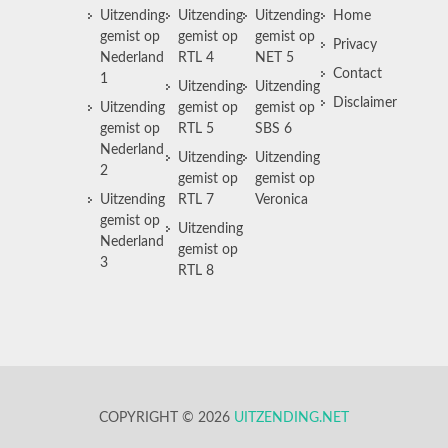
Uitzending
Uitzending
Uitzending
Home
gemist op
gemist op
gemist op
Privacy
Nederland
RTL 4
NET 5
Contact
1
Uitzending
Uitzending
Disclaimer
Uitzending
gemist op
gemist op
gemist op
RTL 5
SBS 6
Nederland
Uitzending
Uitzending
2
gemist op
gemist op
Uitzending
RTL 7
Veronica
gemist op
Uitzending
Nederland
gemist op
3
RTL 8
COPYRIGHT © 2026
UITZENDING.NET