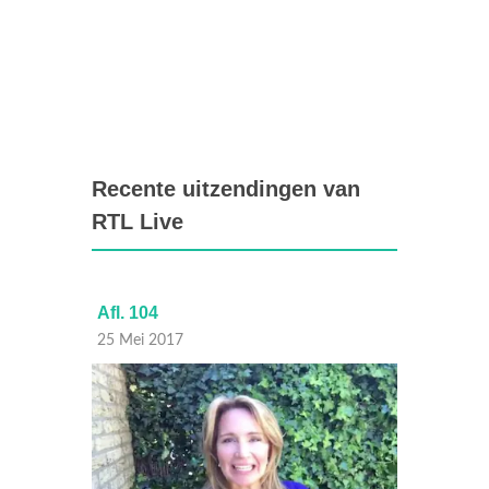
Recente uitzendingen van
RTL Live
Afl. 104
Afl. 10
25 Mei 2017
24 Mei