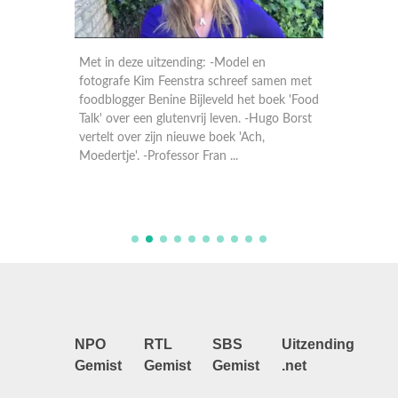
sten
Met in deze uitzending: -Model en
Met in 
rwerpen
fotografe Kim Feenstra schreef samen met
Meij ov
lijk,
foodblogger Benine Bijleveld het boek 'Food
'Verzam
aar ook
Talk' over een glutenvrij leven. -Hugo Borst
de films
vertelt over zijn nieuwe boek 'Ach,
zien zij
Moedertje'. -Professor Fran ...
over dep
NPO
RTL
SBS
Uitzending
Gemist
Gemist
Gemist
.net