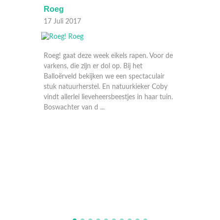
Roeg
13 Juli 2017
kels rapen. Voor de
ROEG! komt in deze speciale kerstuizending
p. Bij het
uit een sfeervol Taribushkamp aan de rand
een spectaculair
van het Dwingelderveld. En dat met hulp
natuurkieker Coby
van onze sterrenkok Jarno Eggen die iets
eestjes in haar tuin.
heerlijks maakt voor de kerstmaaltijd. Met
de boswachters kij ...