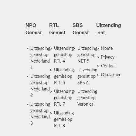
NPO
RTL
SBS
Uitzending
Gemist
Gemist
Gemist
.net
Uitzending
Uitzending
Uitzending
Home
gemist op
gemist op
gemist op
Privacy
Nederland
RTL 4
NET 5
Contact
1
Uitzending
Uitzending
Disclaimer
Uitzending
gemist op
gemist op
gemist op
RTL 5
SBS 6
Nederland
Uitzending
Uitzending
2
gemist op
gemist op
Uitzending
RTL 7
Veronica
gemist op
Uitzending
Nederland
gemist op
3
RTL 8