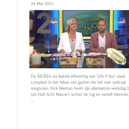
24 Mei 2015
eid. Dit
De Ã©Ã©n na laatste aflevering van 'Life 4 You' staat
 top 15 van
compleet in het teken van gasten die het roer radicaal
open 15
omgooien. Rick Nieman heeft zijn allerlaatste werkdag b
te
het Half Acht Nieuw's achter de rug en vertelt hierover.
...