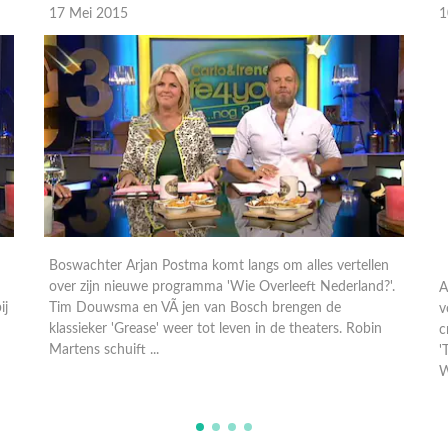
17 Mei 2015
1
Boswachter Arjan Postma komt langs om alles vertellen
A
over zijn nieuwe programma 'Wie Overleeft Nederland?'.
v
ij
Tim Douwsma en VÃ jen van Bosch brengen de
c
klassieker 'Grease' weer tot leven in de theaters. Robin
'
Martens schuift ...
W