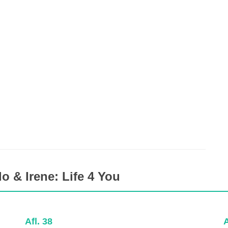
o & Irene: Life 4 You
Afl. 38
A