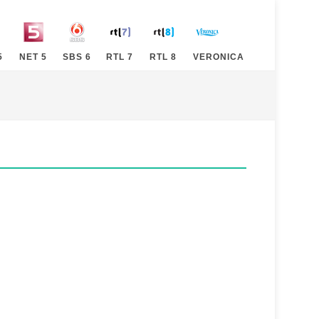
5
NET 5
SBS 6
RTL 7
RTL 8
VERONICA