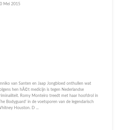
0 Mei 2015
03 Mei 20
nniko van Santen en Jaap Jongbloed onthullen wat
olgens hen hÃ©t medicijn is tegen Nederlandse
De afschei
riminaliteit. Romy Monteiro treedt met haar hoofdrol in
Albert Verl
The Bodyguard' in de voetsporen van de legendarisch
komende the
hitney Houston. D ...
klaar is vo
Along'. G ..