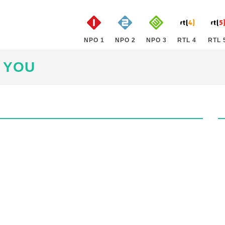
NPO 1
NPO 2
NPO 3
RTL 4
RTL 
4 YOU