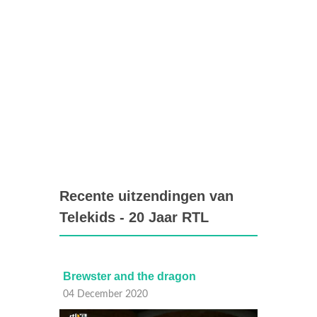
Recente uitzendingen van
Telekids - 20 Jaar RTL
Brewster and the dragon
Outwa
04 December 2020
03 Dec