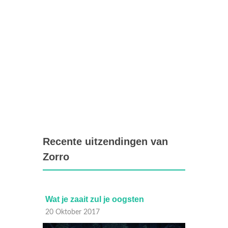
Recente uitzendingen van
Zorro
Zorro de dief
Twee 
30 September 2017
09 Se