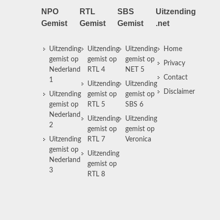
NPO
RTL
SBS
Uitzending
Gemist
Gemist
Gemist
.net
Uitzending
Uitzending
Uitzending
Home
gemist op
gemist op
gemist op
Privacy
Nederland
RTL 4
NET 5
Contact
1
Uitzending
Uitzending
Disclaimer
Uitzending
gemist op
gemist op
gemist op
RTL 5
SBS 6
Nederland
Uitzending
Uitzending
2
gemist op
gemist op
Uitzending
RTL 7
Veronica
gemist op
Uitzending
Nederland
gemist op
3
RTL 8