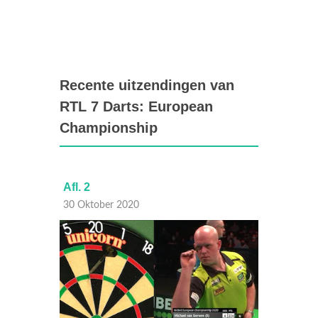
Recente uitzendingen van
RTL 7 Darts: European
Championship
Afl. 2
Afl. 3
30 Oktober 2020
27 Okt