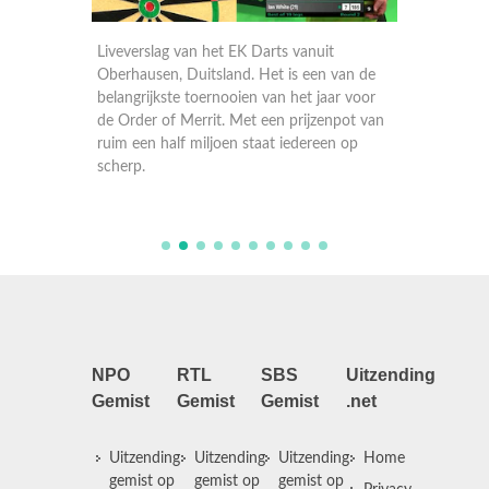
Liveverslag van het EK Darts vanuit
van de
Oberhausen, Duitsland. Het is een van de
r voor
belangrijkste toernooien van het jaar voor
pot van
de Order of Merrit. Met een prijzenpot van
 op
ruim een half miljoen staat iedereen op
scherp.
NPO
RTL
SBS
Uitzending
Gemist
Gemist
Gemist
.net
Uitzending
Uitzending
Uitzending
Home
gemist op
gemist op
gemist op