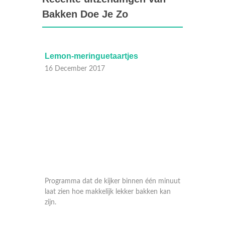
Bakken Doe Je Zo
Lemon-meringuetaartjes
Blade
16 December 2017
02 Dec
n minuut
Programma dat de kijker binnen één minuut
Program
n kan
laat zien hoe makkelijk lekker bakken kan
laat zie
zijn.
zijn.