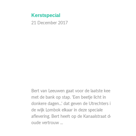
Kerstspecial
Wijch
21 December 2017
20 Dec
in één
Bert van Leeuwen gaat voor de laatste keer
Henk va
 we heel
met de bank op stap. 'Een beetje licht in
hoop en 
der
donkere dagen...' dat geven de Utrechters in
ontmoet
Utrecht,
de wijk Lombok elkaar in deze speciale
runnen 
of en
aflevering. Bert heeft op de Kanaalstraat de
week del
oude vertrouw ...
die op o