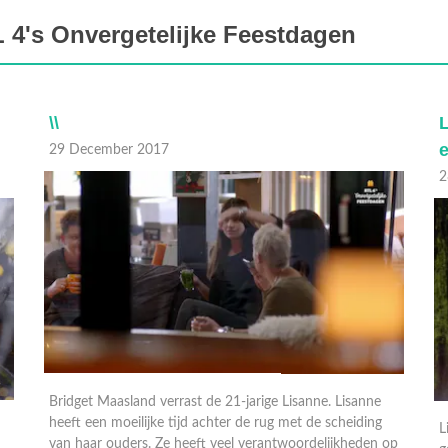
 4's Onvergetelijke Feestdagen
\\
29 December 2017
2
Bridget Maasland verrast de 21-jarige Lisanne. Lisanne
heeft een moeilijke tijd achter de rug met de scheiding
L
van haar ouders. Ze heeft veel verantwoordelijkheden op