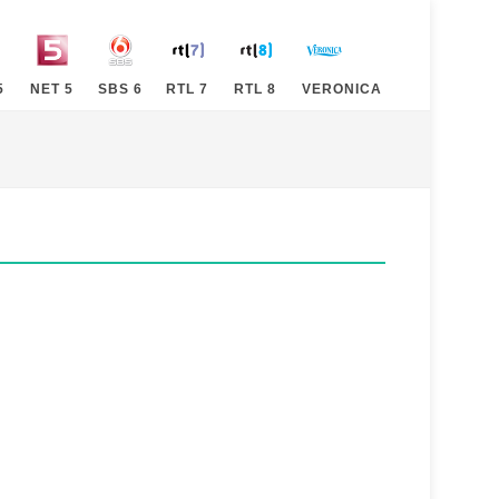
5
NET 5
SBS 6
RTL 7
RTL 8
VERONICA