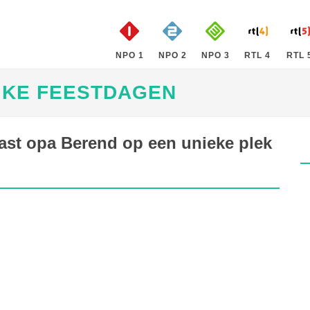
NPO 1
NPO 2
NPO 3
RTL 4
RTL 
IJKE FEESTDAGEN
ast opa Berend op een unieke plek