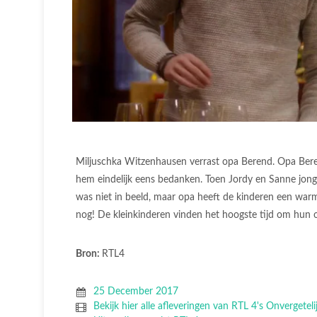
Miljuschka Witzenhausen verrast opa Berend. Opa Beren
hem eindelijk eens bedanken. Toen Jordy en Sanne jon
was niet in beeld, maar opa heeft de kinderen een warm 
nog! De kleinkinderen vinden het hoogste tijd om hun 
Bron:
RTL4
25 December 2017
Bekijk hier alle afleveringen van RTL 4's Onvergetel