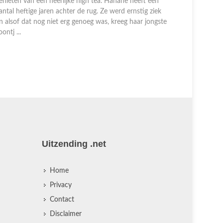
enieten van een heerlijke high tea. Hanane heeft een
Evelyn laat
antal heftige jaren achter de rug. Ze werd ernstig ziek
ongeneeslij
n alsof dat nog niet erg genoeg was, kreeg haar jongste
trambestuu
oontj ...
het er heel
...
Uitzending .net
Home
Privacy
Contact
Disclaimer