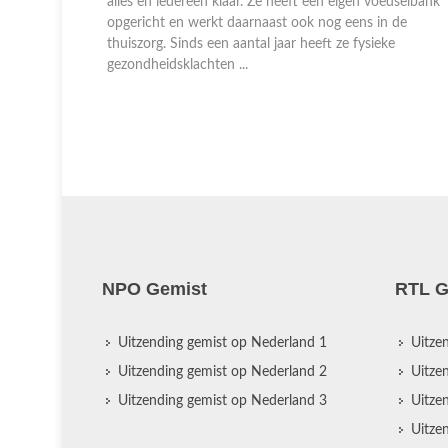
de bloei
alles en iedereen klaar. Ze heeft een eigen voedselbank
. Het gaat
opgericht en werkt daarnaast ook nog eens in de
willen haar
thuiszorg. Sinds een aantal jaar heeft ze fysieke
gezondheidsklachten ...
NPO Gemist
RTL G
Uitzending gemist op Nederland 1
Uitze
Uitzending gemist op Nederland 2
Uitze
Uitzending gemist op Nederland 3
Uitze
Uitze