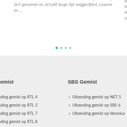
g
zich genomen en zichzelf lange tijd weggecijferd. Lisanne
a
en ...
e
z
emist
SBS Gemist
nding gemist op RTL 4
Uitzending gemist op NET 5
nding gemist op RTL 5
Uitzending gemist op SBS 6
nding gemist op RTL 7
Uitzending gemist op Veronica
nding gemist op RTL 8