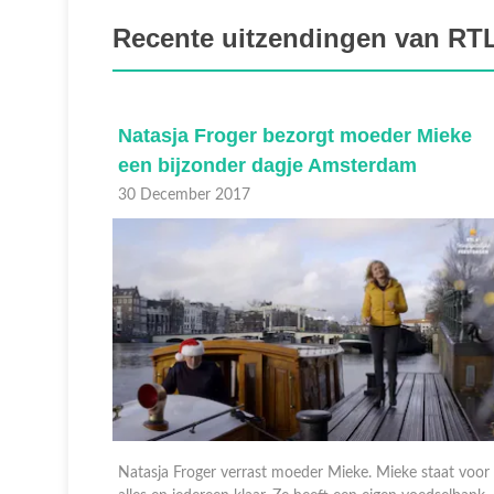
Recente uitzendingen van RTL
 leven
Natasja Froger bezorgt moeder Mieke
een bijzonder dagje Amsterdam
30 December 2017
ndsey.
Natasja Froger verrast moeder Mieke. Mieke staat voor