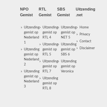
NPO
RTL
SBS
Uitzending
Gemist
Gemist
Gemist
.net
Uitzending
Uitzending
Uitzending
Home
gemist op
gemist op
gemist op
Privacy
Nederland
RTL 4
NET 5
Contact
1
Uitzending
Uitzending
Disclaimer
Uitzending
gemist op
gemist op
gemist op
RTL 5
SBS 6
Nederland
Uitzending
Uitzending
2
gemist op
gemist op
Uitzending
RTL 7
Veronica
gemist op
Uitzending
Nederland
gemist op
3
RTL 8