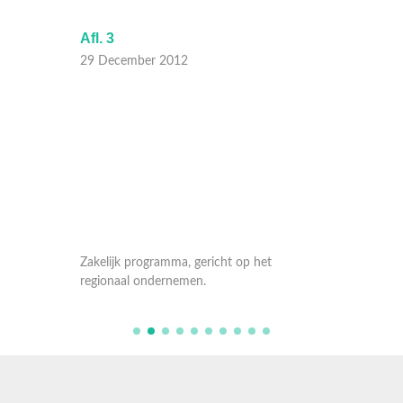
Afl. 3
Afl. 2
29 December 2012
17 Nov
Zakelijk programma, gericht op het
Zakelij
regionaal ondernemen.
regiona