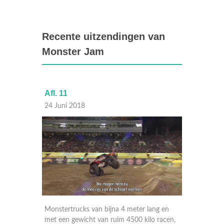
Recente uitzendingen van
Monster Jam
Afl. 11
Afl. 10
24 Juni 2018
23 Juni
ng en
Monstertrucks van bijna 4 meter lang en
Monster
 racen,
met een gewicht van ruim 4500 kilo racen,