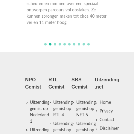
met een
aal
scheuren en rammen over een speciaal
scheure
Ze
ontworpen parcours vol obstakels. Ze
ontworp
0 meter
kunnen sprongen maken tot circa 40 meter
kunnen 
ver en 11 meter hoog.
ver en 
NPO
RTL
SBS
Uitzending
Gemist
Gemist
Gemist
.net
Uitzending
Uitzending
Uitzending
Home
gemist op
gemist op
gemist op
Privacy
Nederland
RTL 4
NET 5
Contact
1
Uitzending
Uitzending
Disclaimer
Uitzending
gemist op
gemist op