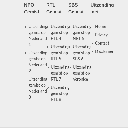
NPO
RTL
SBS
Uitzending
Gemist
Gemist
Gemist
.net
Uitzending
Uitzending
Uitzending
Home
gemist op
gemist op
gemist op
Privacy
Nederland
RTL 4
NET 5
Contact
1
Uitzending
Uitzending
Disclaimer
Uitzending
gemist op
gemist op
gemist op
RTL 5
SBS 6
Nederland
Uitzending
Uitzending
2
gemist op
gemist op
Uitzending
RTL 7
Veronica
gemist op
Uitzending
Nederland
gemist op
3
RTL 8