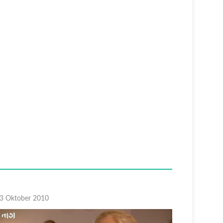
Volleyba
3 Oktober 2010
05 Septem