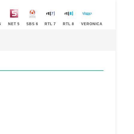
5
NET 5
SBS 6
RTL 7
RTL 8
VERONICA