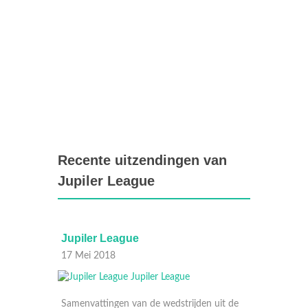
Recente uitzendingen van
Jupiler League
Jupiler League
Jupile
17 Mei 2018
13 Mei
uit de
Samenvattingen van de wedstrijden uit de