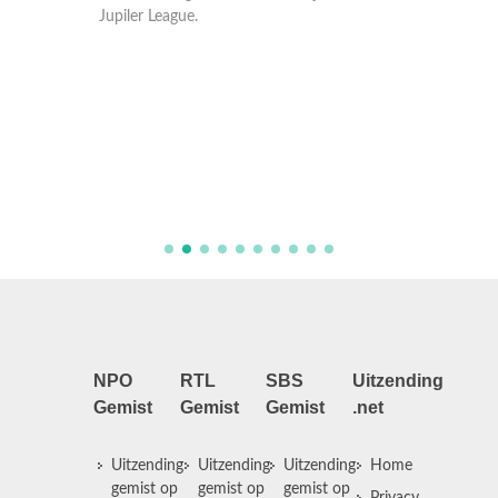
Jupiler League.
Samenva
Jupiler
NPO
RTL
SBS
Uitzending
Gemist
Gemist
Gemist
.net
Uitzending
Uitzending
Uitzending
Home
gemist op
gemist op
gemist op