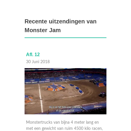
Recente uitzendingen van
Monster Jam
Afl. 11
Afl. 
24 Juni 2018
23 Ju
lang en
Monstertrucks van bijna 4 meter lang en
Monst
lo racen,