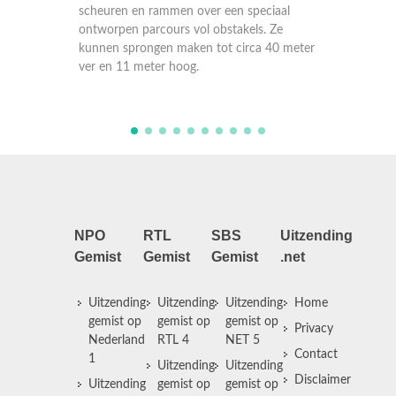
met een gewicht van ruim 4500 kilo racen,
met e
ciaal
scheuren en rammen over een speciaal
scheu
. Ze
ontworpen parcours vol obstakels. Ze
ontwo
a 40 meter
kunnen sprongen maken tot circa 40 meter
kunne
ver en 11 meter hoog.
ver e
NPO
RTL
SBS
Uitzending
Gemist
Gemist
Gemist
.net
Uitzending
Uitzending
Uitzending
Home
gemist op
gemist op
gemist op
Privacy
Nederland
RTL 4
NET 5
Contact
1
Uitzending
Uitzending
Disclaimer
Uitzending
gemist op
gemist op