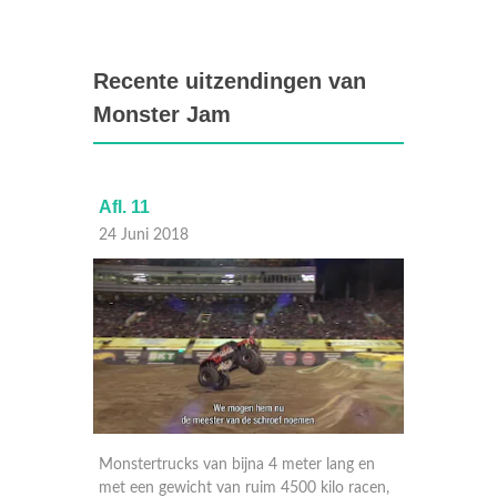
Recente uitzendingen van
Monster Jam
Afl. 11
Afl. 10
24 Juni 2018
23 Juni
ng en
Monstertrucks van bijna 4 meter lang en
Monster
 racen,
met een gewicht van ruim 4500 kilo racen,