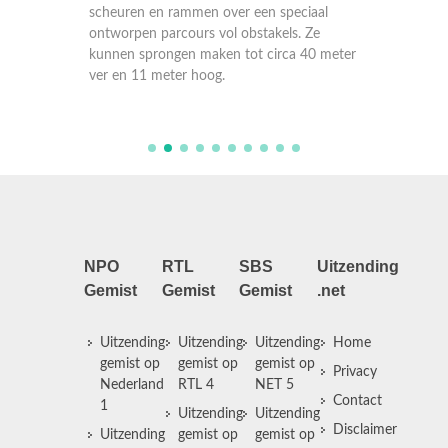
met een
aal
scheuren en rammen over een speciaal
scheure
Ze
ontworpen parcours vol obstakels. Ze
ontworp
0 meter
kunnen sprongen maken tot circa 40 meter
kunnen 
ver en 11 meter hoog.
ver en 
NPO
RTL
SBS
Uitzending
Gemist
Gemist
Gemist
.net
Uitzending
Uitzending
Uitzending
Home
gemist op
gemist op
gemist op
Privacy
Nederland
RTL 4
NET 5
Contact
1
Uitzending
Uitzending
Disclaimer
Uitzending
gemist op
gemist op