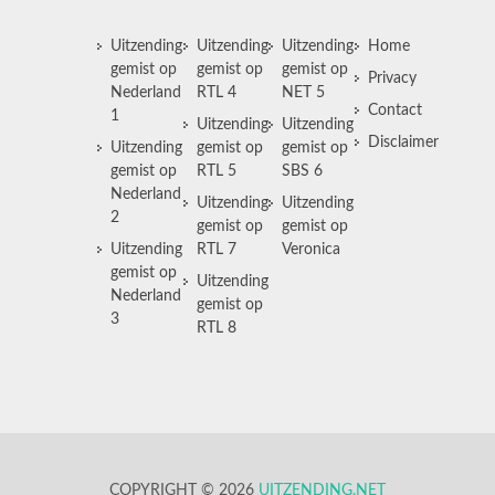
Uitzending
Uitzending
Uitzending
Home
gemist op
gemist op
gemist op
Privacy
Nederland
RTL 4
NET 5
Contact
1
Uitzending
Uitzending
Disclaimer
Uitzending
gemist op
gemist op
gemist op
RTL 5
SBS 6
Nederland
Uitzending
Uitzending
2
gemist op
gemist op
Uitzending
RTL 7
Veronica
gemist op
Uitzending
Nederland
gemist op
3
RTL 8
COPYRIGHT © 2026
UITZENDING.NET