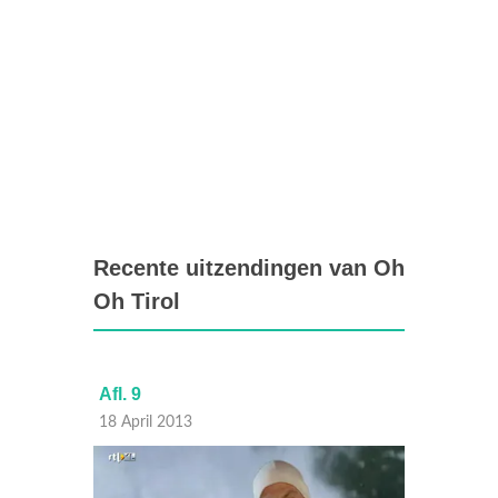
Recente uitzendingen van Oh
Oh Tirol
Afl. 9
Afl. 8
18 April 2013
17 Apri