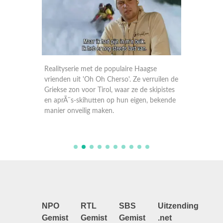
e
Realityserie met de populaire Haagse
Reality
uilen de
vrienden uit 'Oh Oh Cherso'. Ze verruilen de
vrienden
ipistes
Griekse zon voor Tirol, waar ze de skipistes
Griekse 
bekende
en aprÃ¨s-skihutten op hun eigen, bekende
en aprÃ
manier onveilig maken.
manier 
NPO
RTL
SBS
Uitzending
Gemist
Gemist
Gemist
.net