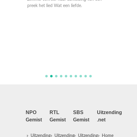
preek het lied Wat een liefde.
God is 
je blij
Hij alle
ook zor
Daarove
voor Ger
NPO
RTL
SBS
Uitzending
Gemist
Gemist
Gemist
.net
Uitzending
Uitzending
Uitzending
Home