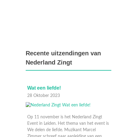
Recente uitzendingen van
Nederland Zingt
Wat een liefde!
De sch
28 Oktober 2023
21 Okt
n
Op 11 november is het Nederland Zingt
eld,
Event in Leiden. Het thema van het event is
van deze
We delen de liefde. Muzikant Marcel
Zimmer schreef naar aanleiding van een