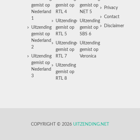
gemist op
gemist op
gemist op
Privacy
Nederland
RTL 4
NET 5
Contact
1
Uitzending
Uitzending
Disclaimer
Uitzending
gemist op
gemist op
gemist op
RTL 5
SBS 6
Nederland
Uitzending
Uitzending
2
gemist op
gemist op
Uitzending
RTL 7
Veronica
gemist op
Uitzending
Nederland
gemist op
3
RTL 8
COPYRIGHT © 2026
UITZENDING.NET