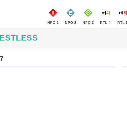
NPO 1
NPO 2
NPO 3
RTL 4
RTL 
RESTLESS
7