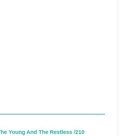
The Young And The Restless /210
The You