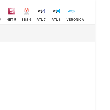
5
NET 5
SBS 6
RTL 7
RTL 8
VERONICA