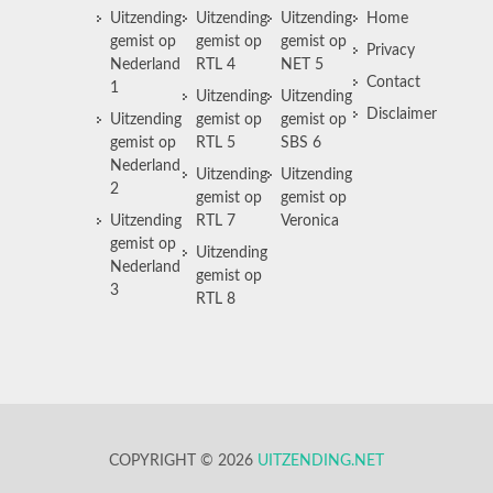
Uitzending
Uitzending
Uitzending
Home
gemist op
gemist op
gemist op
Privacy
Nederland
RTL 4
NET 5
Contact
1
Uitzending
Uitzending
Disclaimer
Uitzending
gemist op
gemist op
gemist op
RTL 5
SBS 6
Nederland
Uitzending
Uitzending
2
gemist op
gemist op
Uitzending
RTL 7
Veronica
gemist op
Uitzending
Nederland
gemist op
3
RTL 8
COPYRIGHT © 2026
UITZENDING.NET