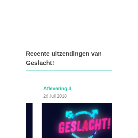
Recente uitzendingen van
Geslacht!
Aflevering 3
Afleve
26 Juli 2018
12 Juli