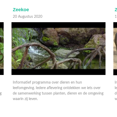
Zeekoe
20 Augustus 2020
1
Informatief programma over dieren en hun
I
leefomgeving. Iedere aflevering ontdekken we iets over
l
g
de samenwerking tussen planten, dieren en de omgeving
d
waarin zij leven.
w