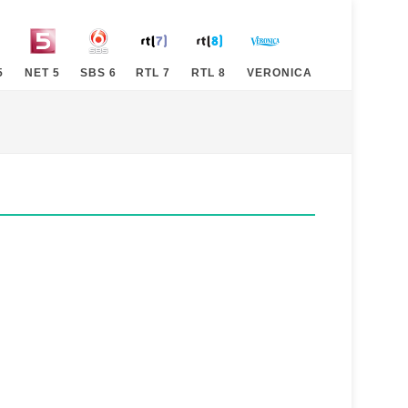
5
NET 5
SBS 6
RTL 7
RTL 8
VERONICA