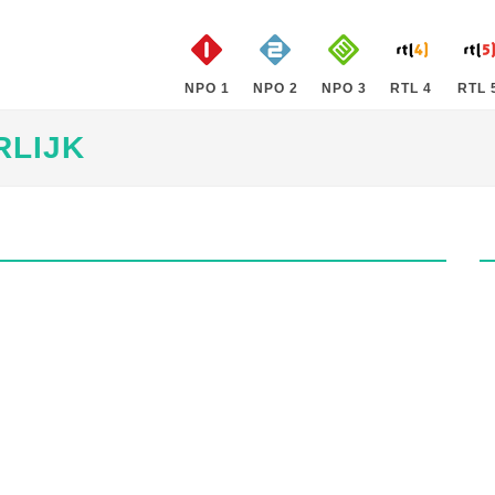
NPO 1
NPO 2
NPO 3
RTL 4
RTL 
RLIJK