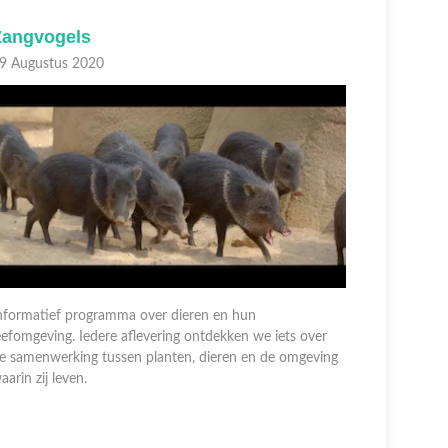
Zangvogels
Stoksta
9 Augustus 2020
18 August
nformatief programma over dieren en hun
eefomgeving. Iedere aflevering ontdekken we iets over
Informatie
e samenwerking tussen planten, dieren en de omgeving
leefomgevi
aarin zij leven.
de samenwe
waarin zij 