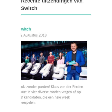
Recente uitzendingen van
Switch
Switch
Switc
01 Augustus 2018
31 Juli
Eerden
Quiz zonder punten! Klaas van der Eerden
Quiz zo
af op
vuurt in vier diverse ronden vragen af op
vuurt i
vijf kandidaten, die een hele week
vijf ka
meespelen.
meespe