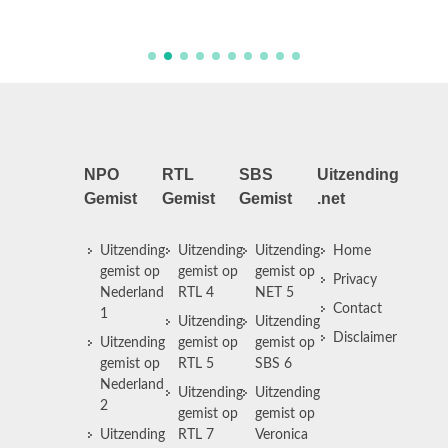
werkza
NPO
RTL
SBS
Uitzending
Gemist
Gemist
Gemist
.net
Uitzending
Uitzending
Uitzending
Home
gemist op
gemist op
gemist op
Privacy
Nederland
RTL 4
NET 5
Contact
1
Uitzending
Uitzending
Disclaimer
Uitzending
gemist op
gemist op
gemist op
RTL 5
SBS 6
Nederland
Uitzending
Uitzending
2
gemist op
gemist op
Uitzending
RTL 7
Veronica