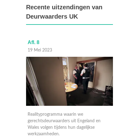
Recente uitzendingen van
Deurwaarders UK
Afl. 8
Afl. 7
19 Mei 2023
18 Mei
Realityprogramma waarin we
Reality
 en
gerechtsdeurwaarders uit Engeland en
gerecht
Wales volgen tijdens hun dagelijkse
Wales v
werkzaamheden.