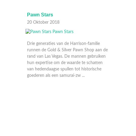
Pawn Stars
Pawn 
20 Oktober 2018
20 Okt
ilie
Drie generaties van de Harrison-familie
 aan de
runnen de Gold & Silver Pawn Shop aan de
ruiken
rand van Las Vegas. De mannen gebruiken
atten
hun expertise om de waarde te schatten
sche
van hedendaagse spullen tot historische
goederen als een samurai-zw ...
Drie ge
runnen 
rand va
hun exp
van hed
goedere