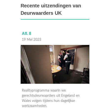
Recente uitzendingen van
Deurwaarders UK
Afl. 8
Afl. 7
19 Mei 2023
18 Mei
Realityprogramma waarin we
Reality
 en
gerechtsdeurwaarders uit Engeland en
gerecht
Wales volgen tijdens hun dagelijkse
Wales v
werkzaamheden.