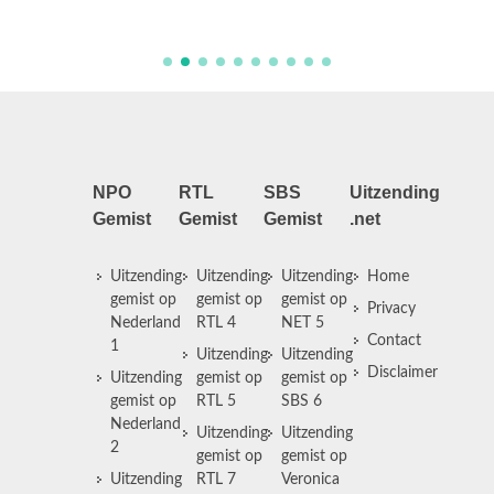
werkza
NPO
RTL
SBS
Uitzending
Gemist
Gemist
Gemist
.net
Uitzending
Uitzending
Uitzending
Home
gemist op
gemist op
gemist op
Privacy
Nederland
RTL 4
NET 5
Contact
1
Uitzending
Uitzending
Disclaimer
Uitzending
gemist op
gemist op
gemist op
RTL 5
SBS 6
Nederland
Uitzending
Uitzending
2
gemist op
gemist op
Uitzending
RTL 7
Veronica