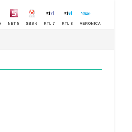
5
NET 5
SBS 6
RTL 7
RTL 8
VERONICA