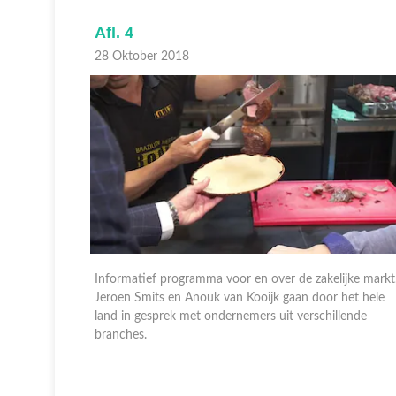
Afl. 4
28 Oktober 2018
jke markt.
Informatief programma voor en over de zakelijke markt
et hele
Jeroen Smits en Anouk van Kooijk gaan door het hele
ende
land in gesprek met ondernemers uit verschillende
branches.