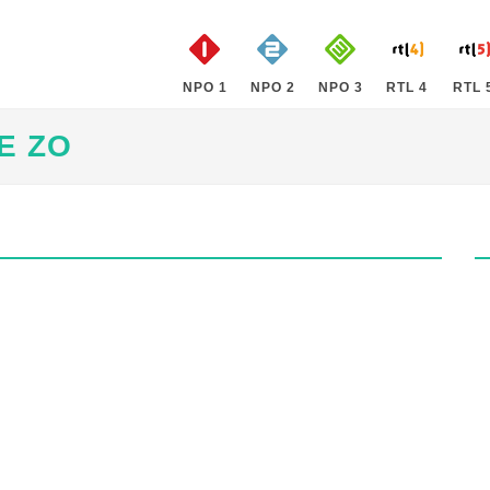
NPO 1
NPO 2
NPO 3
RTL 4
RTL 
E ZO