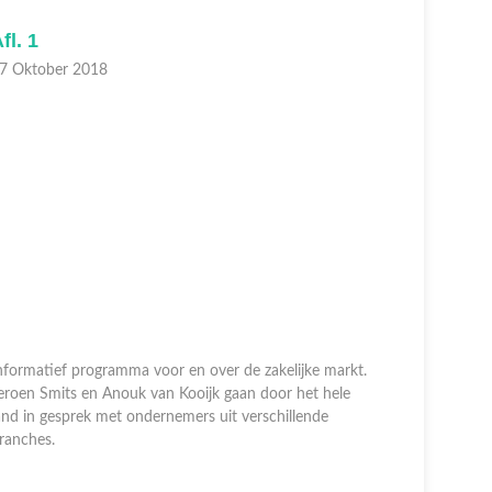
fl. 1
Afl. 19
7 Oktober 2018
23 Septem
nformatief programma voor en over de zakelijke markt.
eroen Smits en Anouk van Kooijk gaan door het hele
Informatie
and in gesprek met ondernemers uit verschillende
doorrijdt 
ranches.
ondernemer