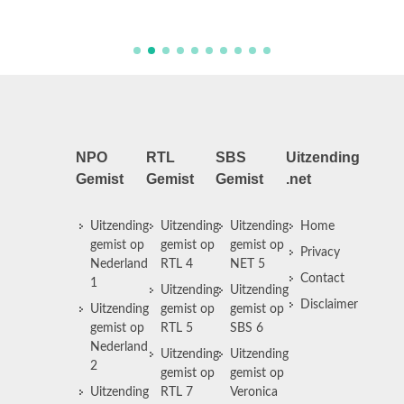
werkza
NPO
RTL
SBS
Uitzending
Gemist
Gemist
Gemist
.net
Uitzending
Uitzending
Uitzending
Home
gemist op
gemist op
gemist op
Privacy
Nederland
RTL 4
NET 5
Contact
1
Uitzending
Uitzending
Disclaimer
Uitzending
gemist op
gemist op
gemist op
RTL 5
SBS 6
Nederland
Uitzending
Uitzending
2
gemist op
gemist op
Uitzending
RTL 7
Veronica