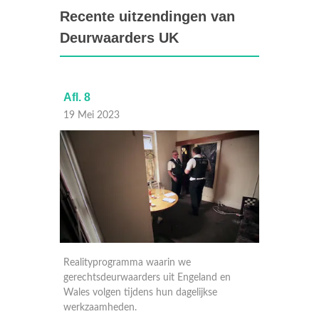
Recente uitzendingen van
Deurwaarders UK
Afl. 8
Afl. 7
19 Mei 2023
18 Mei
Realityprogramma waarin we
Reality
 en
gerechtsdeurwaarders uit Engeland en
gerecht
Wales volgen tijdens hun dagelijkse
Wales v
werkzaamheden.