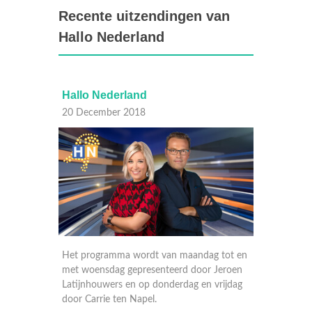
Recente uitzendingen van
Hallo Nederland
Hallo Nederland
Hallo 
20 December 2018
19 Dec
 tot en
Het programma wordt van maandag tot en
Het pro
Jeroen
met woensdag gepresenteerd door Jeroen
met woe
rijdag
Latijnhouwers en op donderdag en vrijdag
Latijnh
door Carrie ten Napel.
door Ca