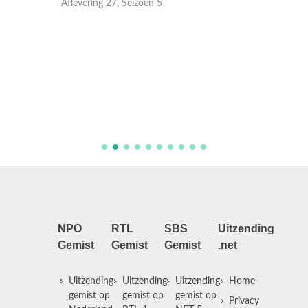
Aflevering 27, Seizoen 5
Aflever
NPO
RTL
SBS
Uitzending
Gemist
Gemist
Gemist
.net
Uitzending
Uitzending
Uitzending
Home
gemist op
gemist op
gemist op
Privacy