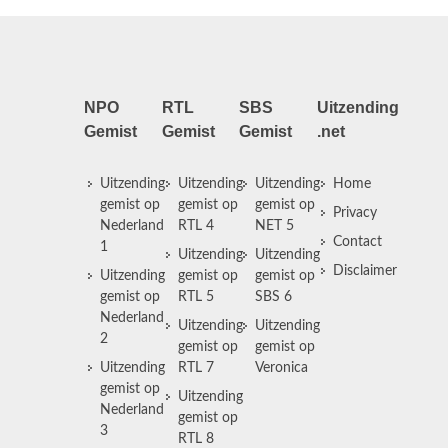
NPO
RTL
SBS
Uitzending
Gemist
Gemist
Gemist
.net
Uitzending
Uitzending
Uitzending
Home
gemist op
gemist op
gemist op
Privacy
Nederland
RTL 4
NET 5
Contact
1
Uitzending
Uitzending
Disclaimer
Uitzending
gemist op
gemist op
gemist op
RTL 5
SBS 6
Nederland
Uitzending
Uitzending
2
gemist op
gemist op
Uitzending
RTL 7
Veronica
gemist op
Uitzending
Nederland
gemist op
3
RTL 8