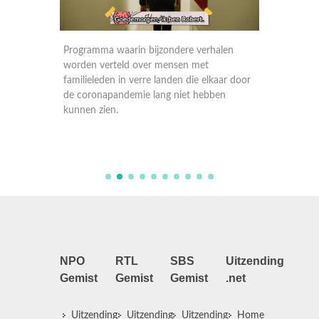
len
Programma waarin bijzondere verhalen
Program
worden verteld over mensen met
worden 
aar door
familieleden in verre landen die elkaar door
familiel
en
de coronapandemie lang niet hebben
de coro
kunnen zien.
kunnen 
NPO
RTL
SBS
Uitzending
Gemist
Gemist
Gemist
.net
Uitzending
Uitzending
Uitzending
Home