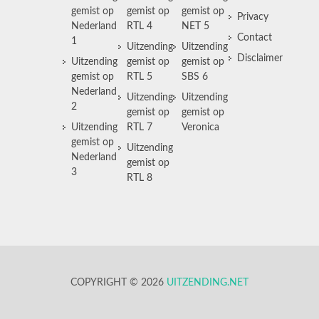
gemist op
gemist op
gemist op
Privacy
Nederland
RTL 4
NET 5
Contact
1
Uitzending
Uitzending
Disclaimer
Uitzending
gemist op
gemist op
gemist op
RTL 5
SBS 6
Nederland
Uitzending
Uitzending
2
gemist op
gemist op
Uitzending
RTL 7
Veronica
gemist op
Uitzending
Nederland
gemist op
3
RTL 8
COPYRIGHT © 2026
UITZENDING.NET