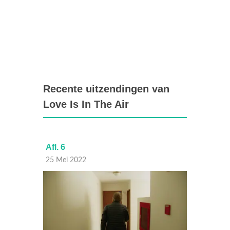
Recente uitzendingen van
Love Is In The Air
Afl. 6
Afl. 5
25 Mei 2022
18 Mei