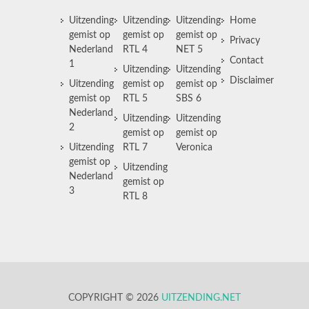
Uitzending
Uitzending
Uitzending
Home
gemist op
gemist op
gemist op
Privacy
Nederland
RTL 4
NET 5
Contact
1
Uitzending
Uitzending
Disclaimer
Uitzending
gemist op
gemist op
gemist op
RTL 5
SBS 6
Nederland
Uitzending
Uitzending
2
gemist op
gemist op
Uitzending
RTL 7
Veronica
gemist op
Uitzending
Nederland
gemist op
3
RTL 8
COPYRIGHT © 2026
UITZENDING.NET