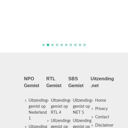
Aflever
NPO
RTL
SBS
Uitzending
Gemist
Gemist
Gemist
.net
Uitzending
Uitzending
Uitzending
Home
gemist op
gemist op
gemist op
Privacy
Nederland
RTL 4
NET 5
Contact
1
Uitzending
Uitzending
Disclaimer
Uitzending
gemist op
gemist op