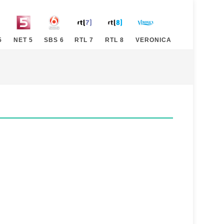
5
NET 5
SBS 6
RTL 7
RTL 8
VERONICA