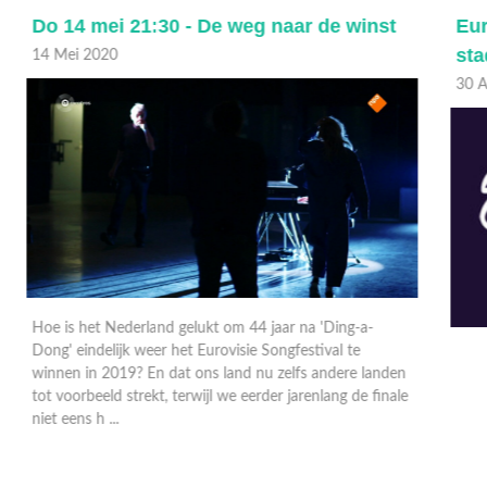
Eurovisie Songfestival: Bekendmaking
E
stad Eurovisie Songfestival 2020
30 Augustus 2019
1
n
E
e