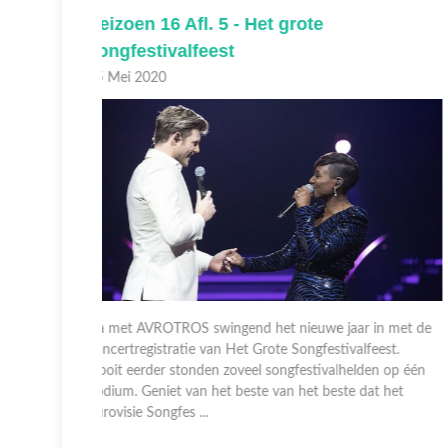
Do 14 mei 21:30 - De weg naar de winst
14 Mei 2020
Hoe is het Nederland gelukt om 44 jaar na 'Ding-a-
Dong' eindelijk weer het Eurovisie Songfestival te
in met de
winnen in 2019? En dat ons land nu zelfs andere lande
eest.
tot voorbeeld strekt, terwijl we eerder jarenlang de final
en op één
niet eens h ...
at het