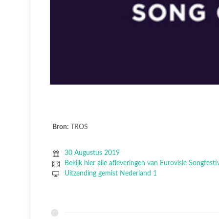
Bron:
TROS
30 Augustus 2019
Bekijk hier alle afleveringen van Eurovisie Songfesti
Uitzending gemist Nederland 1