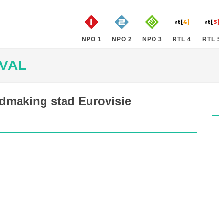
NPO 1
NPO 2
NPO 3
RTL 4
RTL 
IVAL
ndmaking stad Eurovisie