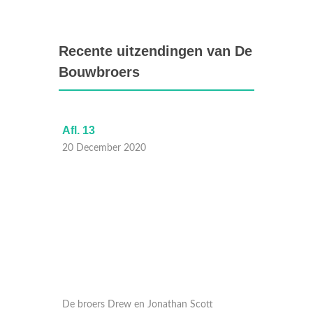
Recente uitzendingen van De
Bouwbroers
Afl. 13
Afl. 12
20 December 2020
13 Dec
De broers Drew en Jonathan Scott
De broe
racht
combineren intelligentie met spierkracht