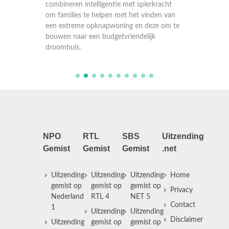
combine
en van
om families te helpen met het vinden van
om fami
 om te
een extreme opknapwoning en deze om te
een ext
bouwen naar een budgetvriendelijk
bouwen 
droomhuis.
droomh
NPO
RTL
SBS
Uitzending
Gemist
Gemist
Gemist
.net
Uitzending
Uitzending
Uitzending
Home
gemist op
gemist op
gemist op
Privacy
Nederland
RTL 4
NET 5
Contact
1
Uitzending
Uitzending
Disclaimer
Uitzending
gemist op
gemist op