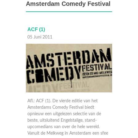
Amsterdam Comedy Festival
ACF (1)
05 Juni 2011
Afl.: ACF (1). De vierde editie van het
Amsterdams Comedy Festival biedt
opnieuw een uitgelezen selectie van de
beste, uitsluitend Engelstalige, stand-
upcomedians van over de hele wereld.
Vanuit de Melkweg in Amsterdam een sfee