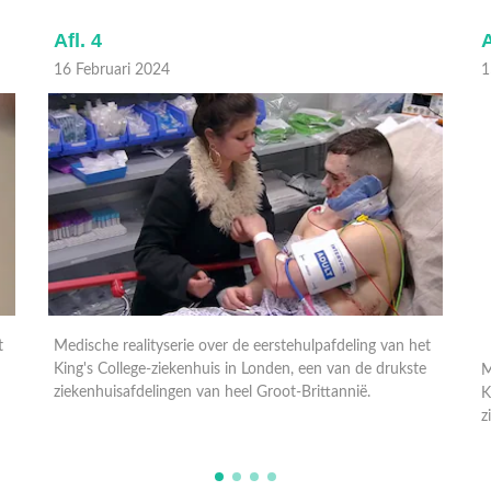
Afl. 4
A
16 Februari 2024
1
t
Medische realityserie over de eerstehulpafdeling van het
M
King's College-ziekenhuis in Londen, een van de drukste
K
ziekenhuisafdelingen van heel Groot-Brittannië.
z