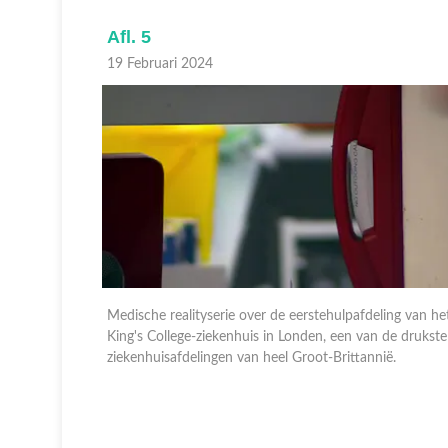
Afl. 5
19 Februari 2024
ng van het
Medische realityserie over de eerstehulpafdeling van he
de drukste
King's College-ziekenhuis in Londen, een van de drukste
ë.
ziekenhuisafdelingen van heel Groot-Brittannië.