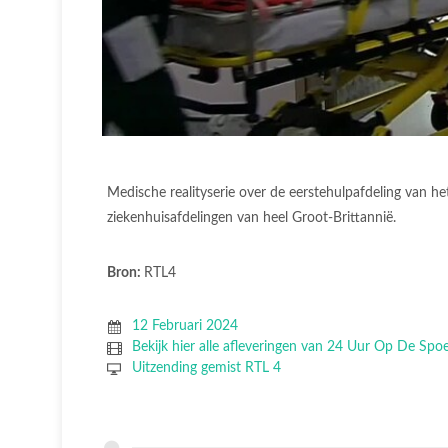
Medische realityserie over de eerstehulpafdeling van he
ziekenhuisafdelingen van heel Groot-Brittannië.
Bron:
RTL4
12 Februari 2024
Bekijk hier alle afleveringen van 24 Uur Op De Sp
Uitzending gemist RTL 4