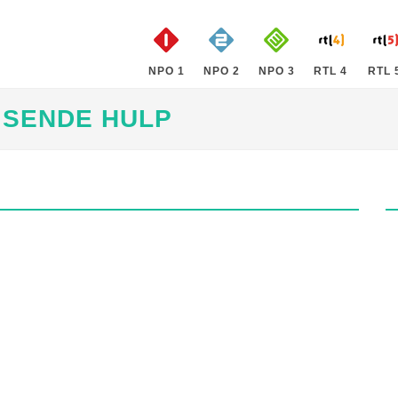
NPO 1
NPO 2
NPO 3
RTL 4
RTL 
ISENDE HULP