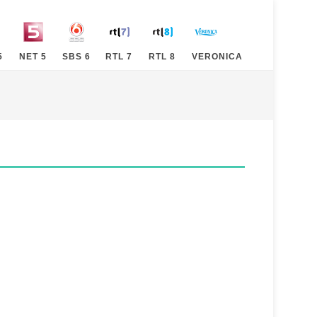
5
NET 5
SBS 6
RTL 7
RTL 8
VERONICA