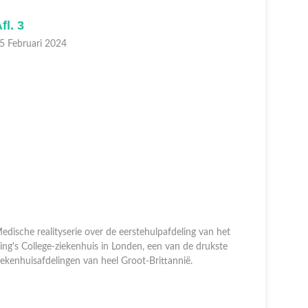
fl. 3
Afl. 2
5 Februari 2024
14 Februar
edische realityserie over de eerstehulpafdeling van het
ing's College-ziekenhuis in Londen, een van de drukste
Medische r
iekenhuisafdelingen van heel Groot-Brittannië.
King's Col
ziekenhuis