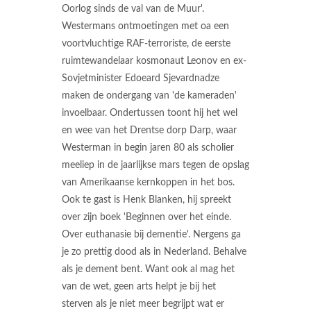
Oorlog sinds de val van de Muur'.
Westermans ontmoetingen met oa een
voortvluchtige RAF-terroriste, de eerste
ruimtewandelaar kosmonaut Leonov en ex-
Sovjetminister Edoeard Sjevardnadze
maken de ondergang van 'de kameraden'
invoelbaar. Ondertussen toont hij het wel
en wee van het Drentse dorp Darp, waar
Westerman in begin jaren 80 als scholier
meeliep in de jaarlijkse mars tegen de opslag
van Amerikaanse kernkoppen in het bos.
Ook te gast is Henk Blanken, hij spreekt
over zijn boek 'Beginnen over het einde.
Over euthanasie bij dementie'. Nergens ga
je zo prettig dood als in Nederland. Behalve
als je dement bent. Want ook al mag het
van de wet, geen arts helpt je bij het
sterven als je niet meer begrijpt wat er