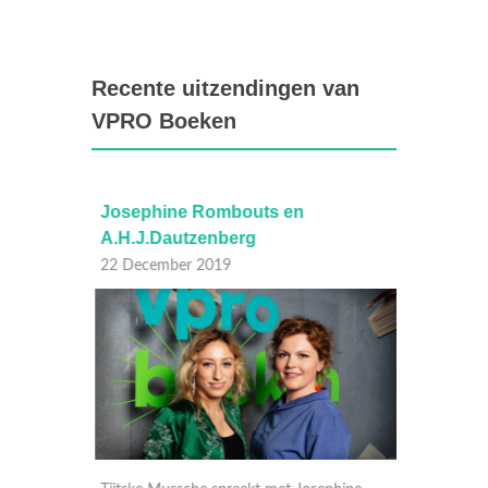
Recente uitzendingen van
VPRO Boeken
inklo
Josephine Rombouts en
Chréti
A.H.J.Dautzenberg
Verha
22 December 2019
15 Dec
rt Mak
 boek