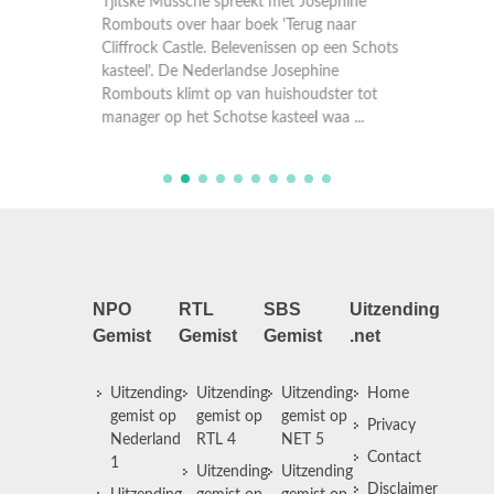
Tjitske Mussche spreekt met Josephine
Carolin
919-
Rombouts over haar boek 'Terug naar
Breuker
Cliffrock Castle. Belevenissen op een Schots
een rie
vijftien
kasteel'. De Nederlandse Josephine
in bed,
Rombouts klimt op van huishoudster tot
leven e
manager op het Schotse kasteel waa ...
wat de 
NPO
RTL
SBS
Uitzending
Gemist
Gemist
Gemist
.net
Uitzending
Uitzending
Uitzending
Home
gemist op
gemist op
gemist op
Privacy
Nederland
RTL 4
NET 5
Contact
1
Uitzending
Uitzending
Disclaimer