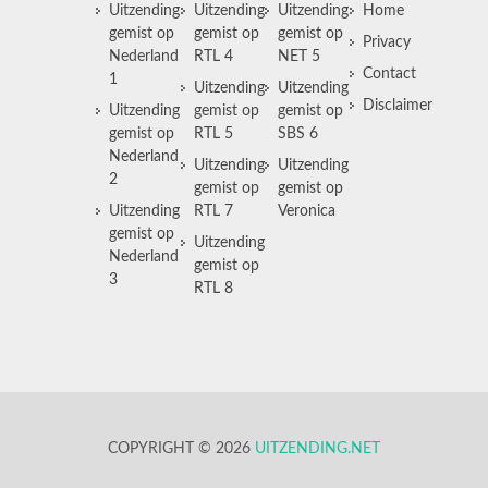
Uitzending
Uitzending
Uitzending
Home
gemist op
gemist op
gemist op
Privacy
Nederland
RTL 4
NET 5
Contact
1
Uitzending
Uitzending
Disclaimer
Uitzending
gemist op
gemist op
gemist op
RTL 5
SBS 6
Nederland
Uitzending
Uitzending
2
gemist op
gemist op
Uitzending
RTL 7
Veronica
gemist op
Uitzending
Nederland
gemist op
3
RTL 8
COPYRIGHT © 2026
UITZENDING.NET