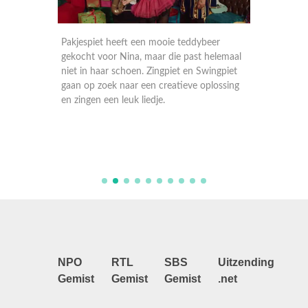
fd op een
Pakjespiet heeft een mooie teddybeer
Compila
weet
gekocht voor Nina, maar die past helemaal
momente
ggen.
niet in haar schoen. Zingpiet en Swingpiet
seizoen
 naar
gaan op zoek naar een creatieve oplossing
en leuk
en zingen een leuk liedje.
NPO
RTL
SBS
Uitzending
Gemist
Gemist
Gemist
.net