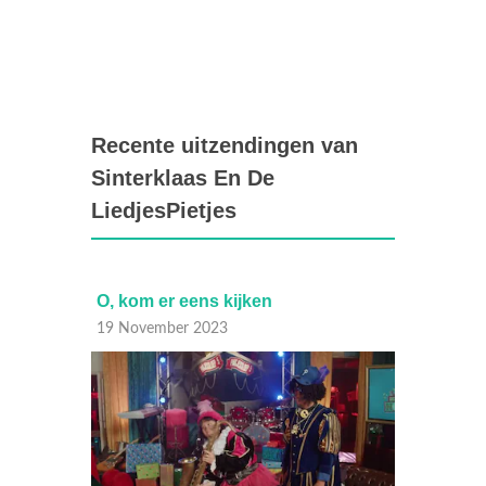
Recente uitzendingen van
Sinterklaas En De
LiedjesPietjes
 bomen
O, kom er eens kijken
Compil
19 November 2023
05 Dec