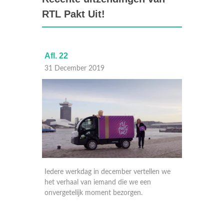
RTL Pakt Uit!
Afl. 22
Afl. 21
31 December 2019
30 Dec
Iedere werkdag in december vertellen we
Iedere 
het verhaal van iemand die we een
het ver
onvergetelijk moment bezorgen.
onverge