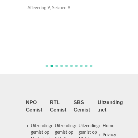
Aflevering 9, Seizoen 8
Aflever
NPO
RTL
SBS
Uitzending
Gemist
Gemist
Gemist
.net
Uitzending
Uitzending
Uitzending
Home
gemist op
gemist op
gemist op
Privacy