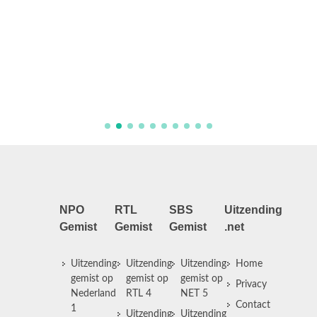
Aflever
NPO
RTL
SBS
Uitzending
Gemist
Gemist
Gemist
.net
Uitzending
Uitzending
Uitzending
Home
gemist op
gemist op
gemist op
Privacy
Nederland
RTL 4
NET 5
Contact
1
Uitzending
Uitzending