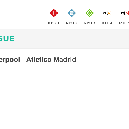
NPO 1
NPO 2
NPO 3
RTL 4
RTL 
GUE
pool - Atletico Madrid