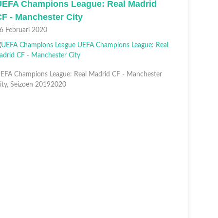
UEFA Champions League: Real Madrid
Nabesc
F - Manchester City
League:
6 Februari 2020
25 Februar
EFA Champions League: Real Madrid CF - Manchester
ity, Seizoen 20192020
Nabeschou
FC Barcel