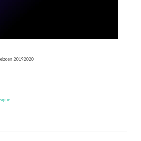
 Seizoen 20192020
eague