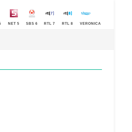
5
NET 5
SBS 6
RTL 7
RTL 8
VERONICA