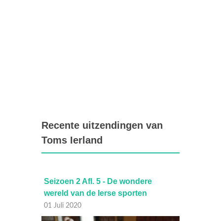
Recente uitzendingen van
Toms Ierland
ugd
Seizoen 2 Afl. 5 - De wondere
Seizoe
wereld van de Ierse sporten
naar K
01 Juli 2020
30 Juni