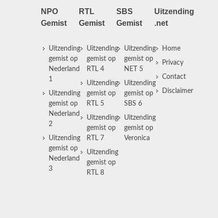
NPO
RTL
SBS
Uitzending
Gemist
Gemist
Gemist
.net
Uitzending
Uitzending
Uitzending
Home
gemist op
gemist op
gemist op
Privacy
Nederland
RTL 4
NET 5
Contact
1
Uitzending
Uitzending
Disclaimer
Uitzending
gemist op
gemist op
gemist op
RTL 5
SBS 6
Nederland
Uitzending
Uitzending
2
gemist op
gemist op
Uitzending
RTL 7
Veronica
gemist op
Uitzending
Nederland
gemist op
3
RTL 8