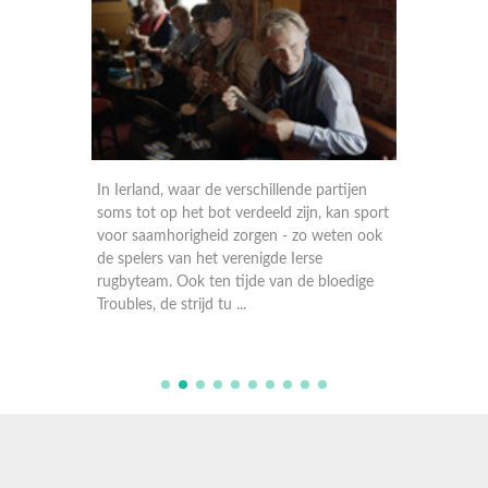
 steeds
In Ierland, waar de verschillende partijen
Hevige 
a. Maar
soms tot op het bot verdeeld zijn, kan sport
De Kelti
o goed
voor saamhorigheid zorgen - zo weten ook
economi
dboy is
de spelers van het verenigde Ierse
gaat he
ver hun
rugbyteam. Ook ten tijde van de bloedige
de laats
Troubles, de strijd tu ...
Tom ontd