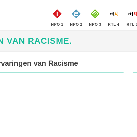
NPO 1
NPO 2
NPO 3
RTL 4
RTL 
N VAN RACISME.
 Ervaringen van Racisme