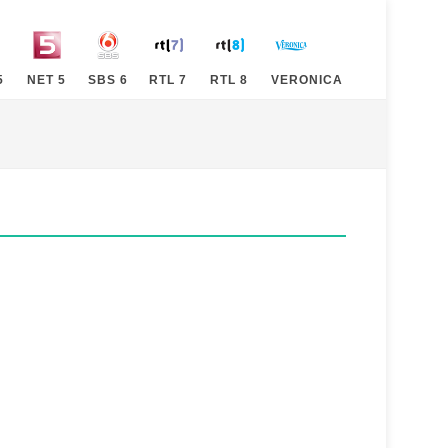
5
NET 5
SBS 6
RTL 7
RTL 8
VERONICA