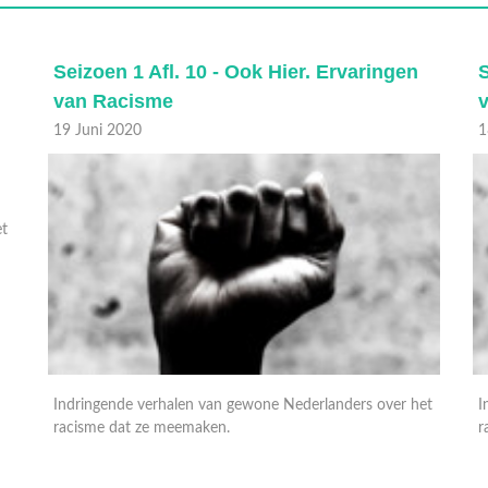
Seizoen 1 Afl. 10 - Ook Hier. Ervaringen
S
van Racisme
19 Juni 2020
1
et
Indringende verhalen van gewone Nederlanders over het
I
racisme dat ze meemaken.
r