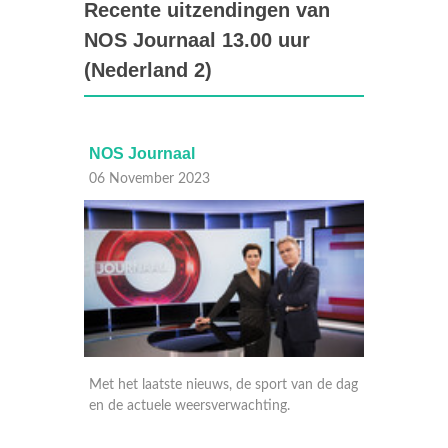
Recente uitzendingen van
NOS Journaal 13.00 uur
(Nederland 2)
NOS Journaal
NO
06 November 2023
06 
t van de dag
Met het laatste nieuws, gebeurtenissen van
Met 
g.
nationaal en internationaal belang en de
nati
weersverwachting. En op NPO 1 extra met
wee