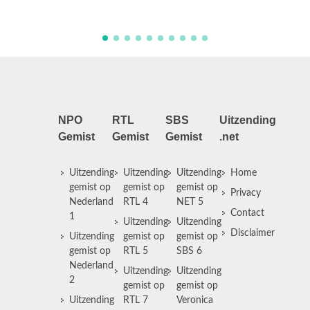
gebarentaal.
NPO
RTL
SBS
Uitzending
Gemist
Gemist
Gemist
.net
Uitzending
Uitzending
Uitzending
Home
gemist op
gemist op
gemist op
Privacy
Nederland
RTL 4
NET 5
Contact
1
Uitzending
Uitzending
Disclaimer
Uitzending
gemist op
gemist op
gemist op
RTL 5
SBS 6
Nederland
Uitzending
Uitzending
2
gemist op
gemist op
Uitzending
RTL 7
Veronica