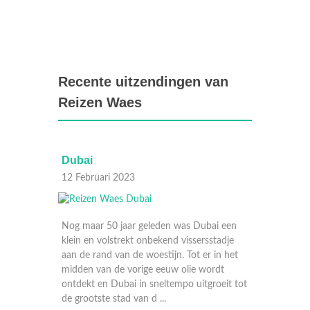
Recente uitzendingen van
Reizen Waes
São Paulo
Nairo
05 Februari 2023
29 Jan
ai een
stadje
 in het
ordt
roeit tot