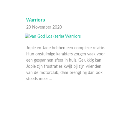
Gran Canaria
13 November 2020
n complexe relatie.
rs zorgen vaak voor
huis. Gelukkig kan
jt bij zijn vrienden
brengt hij dan ook
Jeroen keert terug uit jeugddetentie en
ontdekt dat zijn ouders Angela en Freek
gaan scheiden. Het nieuws komt hard aan
bij Jeroen en het lukt hem niet om de
nieuwe situatie te accepteren. De
problemen worden groter wanneer bli ...